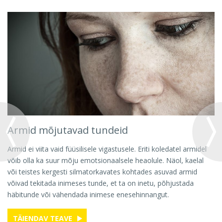
Armid mõjutavad tundeid
Armid ei viita vaid füüsilisele vigastusele. Eriti koledatel armidel
võib olla ka suur mõju emotsionaalsele heaolule. Näol, kaelal
või teistes kergesti silmatorkavates kohtades asuvad armid
võivad tekitada inimeses tunde, et ta on inetu, põhjustada
häbitunde või vähendada inimese enesehinnangut.
TÄIENDAV TEAVE