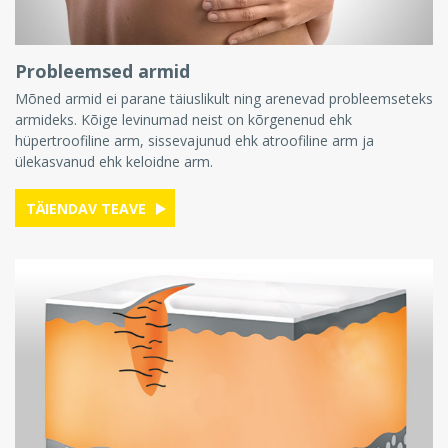
Probleemsed armid
Mõned armid ei parane täiuslikult ning arenevad probleemseteks
armideks. Kõige levinumad neist on kõrgenenud ehk
hüpertroofiline arm, sissevajunud ehk atroofiline arm ja
ülekasvanud ehk keloidne arm.
TÄIENDAV TEAVE