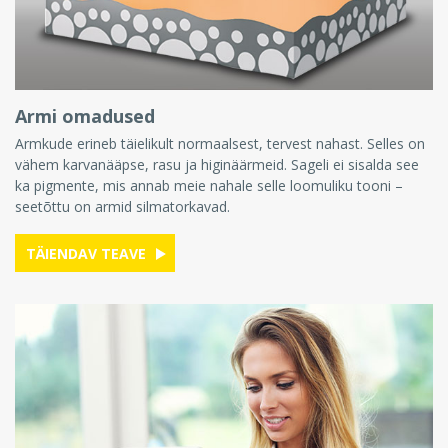
Armi omadused
Armkude erineb täielikult normaalsest, tervest nahast. Selles on
vähem karvanääpse, rasu ja higinäärmeid. Sageli ei sisalda see
ka pigmente, mis annab meie nahale selle loomuliku tooni –
seetõttu on armid silmatorkavad.
TÄIENDAV TEAVE