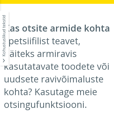
Kohustuslikud tekstid
Kas otsite armide kohta
spetsiifilist teavet,
näiteks armiravis
kasutatavate toodete või
uudsete ravivõimaluste
kohta? Kasutage meie
otsingufunktsiooni.