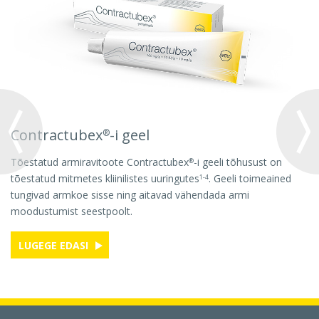
Contractubex
-i
geel
®
Tõestatud armiravitoote Contractubex
-i geeli tõhusust on
®
tõestatud mitmetes kliinilistes uuringutes
. Geeli toimeained
1-4
tungivad armkoe sisse ning aitavad vähendada armi
moodustumist seestpoolt.
LUGEGE EDASI