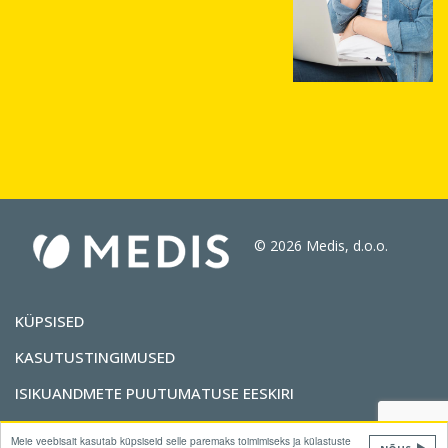
© 2026 Medis, d.o.o.
KÜPSISED
KASUTUSTINGIMUSED
ISIKUANDMETE PUUTUMATUSE EESKIRI
KONTAKT
Meie veebisait kasutab küpsiseid selle paremaks toimimiseks ja külastuste