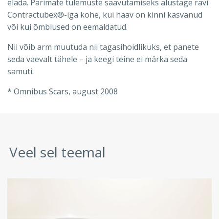
elada. Parimate tulemuste saavutamiseks alustage ravi
Contractubex®-iga kohe, kui haav on kinni kasvanud
või kui õmblused on eemaldatud.
Nii võib arm muutuda nii tagasihoidlikuks, et panete
seda vaevalt tähele – ja keegi teine ei märka seda
samuti.
* Omnibus Scars, august 2008
Veel sel teemal