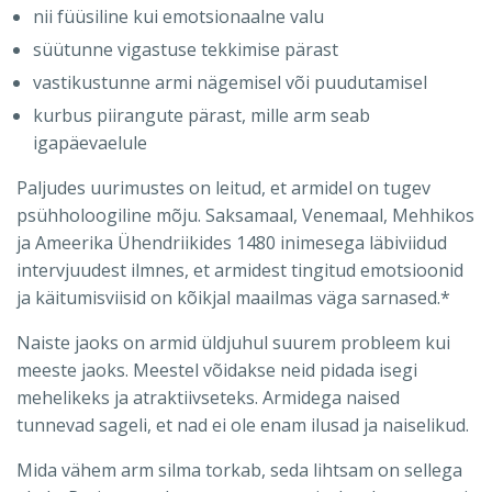
nii füüsiline kui emotsionaalne valu
süütunne vigastuse tekkimise pärast
vastikustunne armi nägemisel või puudutamisel
kurbus piirangute pärast, mille arm seab
igapäevaelule
Paljudes uurimustes on leitud, et armidel on tugev
psühholoogiline mõju. Saksamaal, Venemaal, Mehhikos
ja Ameerika Ühendriikides 1480 inimesega läbiviidud
intervjuudest ilmnes, et armidest tingitud emotsioonid
ja käitumisviisid on kõikjal maailmas väga sarnased.*
Naiste jaoks on armid üldjuhul suurem probleem kui
meeste jaoks. Meestel võidakse neid pidada isegi
mehelikeks ja atraktiivseteks. Armidega naised
tunnevad sageli, et nad ei ole enam ilusad ja naiselikud.
Mida vähem arm silma torkab, seda lihtsam on sellega