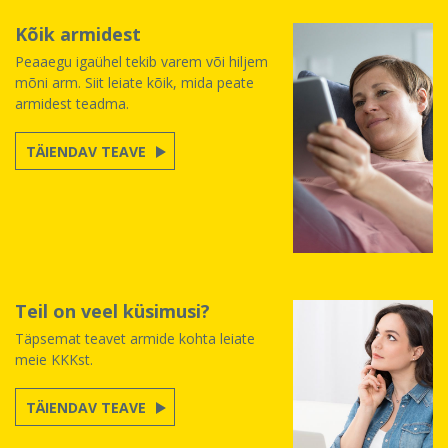
Kõik armidest
Peaaegu igaühel tekib varem või hiljem
mõni arm. Siit leiate kõik, mida peate
armidest teadma.
TÄIENDAV TEAVE
Teil on veel küsimusi?
Täpsemat teavet armide kohta leiate
meie KKKst.
TÄIENDAV TEAVE