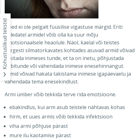
Kohustuslikud tekstid
Need ei ole pelgalt füüsilise vigastuse märgid. Eriti
koledatel armidel võib olla ka suur mõju
emotsionaalsele heaolule. Näol, kaelal või teistes
kergesti silmatorkavates kohtades asuvad armid võivad
tekitada inimeses tunde, et ta on inetu, põhjustada
häbitunde või vähendada inimese enesehinnangut.
Armid võivad hakata takistama inimese igapäevaelu ja
vähendada tema enesekindlust.
Armi ümber võib tekkida terve rida emotsioone.
ebakindlus, kui arm asub teistele nähtavas kohas
hirm, et uues armis võib tekkida infektsioon
viha armi põhjuse pärast
mure ilu kaotamise pärast